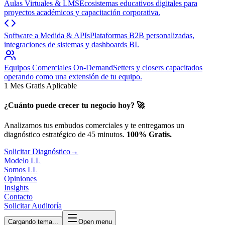
Aulas Virtuales & LMS
Ecosistemas educativos digitales para
proyectos académicos y capacitación corporativa.
Software a Medida & APIs
Plataformas B2B personalizadas,
integraciones de sistemas y dashboards BI.
Equipos Comerciales On-Demand
Setters y closers capacitados
operando como una extensión de tu equipo.
1 Mes Gratis Aplicable
¿Cuánto puede crecer tu negocio hoy? 🚀
Analizamos tus embudos comerciales y te entregamos un
diagnóstico estratégico de 45 minutos.
100% Gratis.
Solicitar Diagnóstico
→
Modelo LL
Somos LL
Opiniones
Insights
Contacto
Solicitar Auditoría
Cargando tema...
Open menu