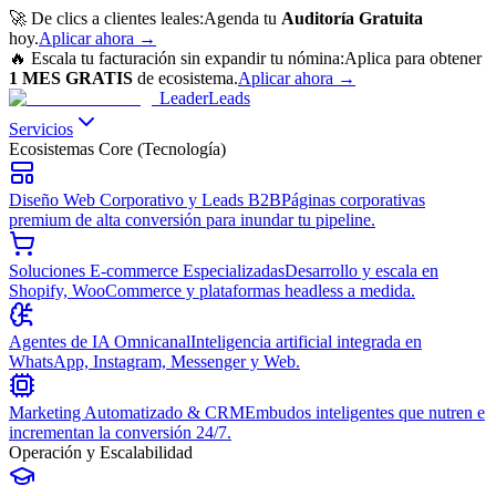
🚀 De clics a clientes leales:
Agenda tu
Auditoría Gratuita
hoy.
Aplicar ahora
→
🔥 Escala tu facturación sin expandir tu nómina:
Aplica para obtener
1 MES GRATIS
de ecosistema.
Aplicar ahora
→
Leader
Leads
Servicios
Ecosistemas Core (Tecnología)
Diseño Web Corporativo y Leads B2B
Páginas corporativas
premium de alta conversión para inundar tu pipeline.
Soluciones E-commerce Especializadas
Desarrollo y escala en
Shopify, WooCommerce y plataformas headless a medida.
Agentes de IA Omnicanal
Inteligencia artificial integrada en
WhatsApp, Instagram, Messenger y Web.
Marketing Automatizado & CRM
Embudos inteligentes que nutren e
incrementan la conversión 24/7.
Operación y Escalabilidad