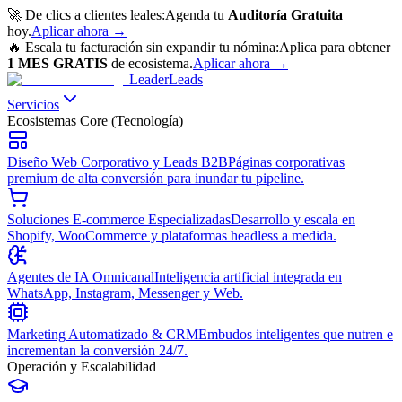
🚀 De clics a clientes leales:
Agenda tu
Auditoría Gratuita
hoy.
Aplicar ahora
→
🔥 Escala tu facturación sin expandir tu nómina:
Aplica para obtener
1 MES GRATIS
de ecosistema.
Aplicar ahora
→
Leader
Leads
Servicios
Ecosistemas Core (Tecnología)
Diseño Web Corporativo y Leads B2B
Páginas corporativas
premium de alta conversión para inundar tu pipeline.
Soluciones E-commerce Especializadas
Desarrollo y escala en
Shopify, WooCommerce y plataformas headless a medida.
Agentes de IA Omnicanal
Inteligencia artificial integrada en
WhatsApp, Instagram, Messenger y Web.
Marketing Automatizado & CRM
Embudos inteligentes que nutren e
incrementan la conversión 24/7.
Operación y Escalabilidad