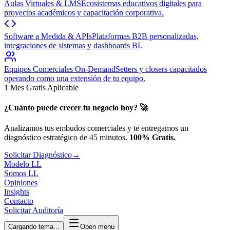
Aulas Virtuales & LMS
Ecosistemas educativos digitales para
proyectos académicos y capacitación corporativa.
Software a Medida & APIs
Plataformas B2B personalizadas,
integraciones de sistemas y dashboards BI.
Equipos Comerciales On-Demand
Setters y closers capacitados
operando como una extensión de tu equipo.
1 Mes Gratis Aplicable
¿Cuánto puede crecer tu negocio hoy? 🚀
Analizamos tus embudos comerciales y te entregamos un
diagnóstico estratégico de 45 minutos.
100% Gratis.
Solicitar Diagnóstico
→
Modelo LL
Somos LL
Opiniones
Insights
Contacto
Solicitar Auditoría
Cargando tema...
Open menu